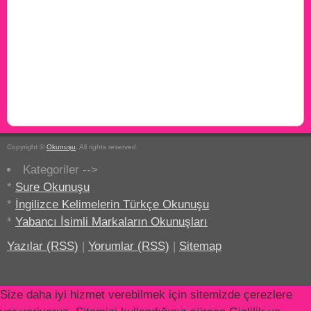
Copyright ©
Okunuşu
. All rights reserved.
Kategoriler -->
*
Sure Okunuşu
*
İngilizce Kelimelerin Türkçe Okunuşu
*
Yabancı İsimli Markaların Okunuşları
Yazılar (RSS)
|
Yorumlar (RSS)
|
Sitemap
Size daha iyi hizmet verebilmek için sitemizde çerezlere