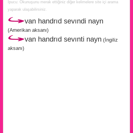
İpucu: Okunuşunu merak ettiğiniz diğer kelimelere site içi arama
yaparak ulaşabilirsiniz.
van handrıd sevındi nayn
(Amerikan aksanı)
van handrıd sevınti nayn
(İngiliz
aksanı)