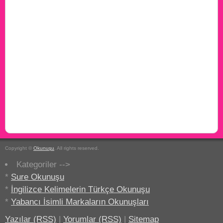
Copyright ©
Okunuşu
. All rights reserved.
Kategoriler -->
*
Sure Okunuşu
*
İngilizce Kelimelerin Türkçe Okunuşu
*
Yabancı İsimli Markaların Okunuşları
Yazılar (RSS)
|
Yorumlar (RSS)
|
Sitemap