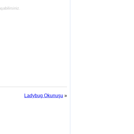
abilirsiniz.
Ladybug Okunuşu
»