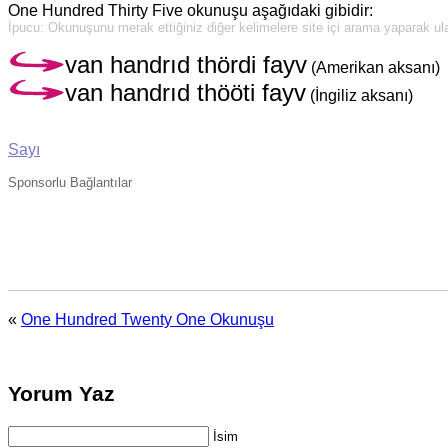
One Hundred Thirty Five okunuşu aşağıdaki gibidir:
İpucu: Okunuşunu merak ettiğiniz diğer kelimelere site içi arama yaparak ulaş
van handrıd thördi fayv
(Amerikan aksanı)
van handrıd thööti fayv
(İngiliz aksanı)
Sayı
Sponsorlu Bağlantılar
«
One Hundred Twenty One Okunuşu
Yorum Yaz
İsim