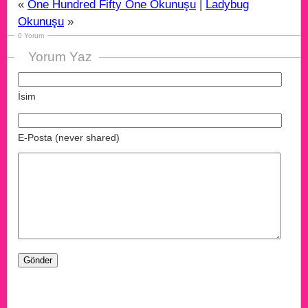
«
One Hundred Fifty One Okunuşu
|
Ladybug
Okunuşu
»
0 Yorum
Yorum Yaz
İsim
E-Posta (never shared)