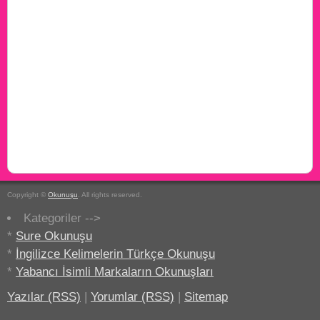
Copyright ©
Okunuşu
. All rights reserved.
Kategoriler -->
*
Sure Okunuşu
*
İngilizce Kelimelerin Türkçe Okunuşu
*
Yabancı İsimli Markaların Okunuşları
Yazılar (RSS)
|
Yorumlar (RSS)
|
Sitemap