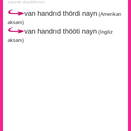
yaparak ulaşabilirsiniz.
van handrıd thördi nayn
(Amerikan
aksanı)
van handrıd thööti nayn
(İngiliz
aksanı)