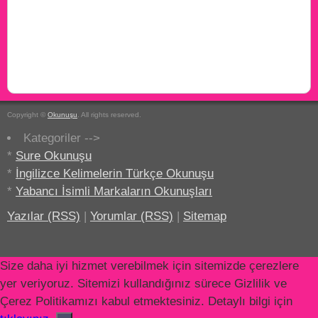
Copyright ©
Okunuşu
. All rights reserved.
Kategoriler -->
*
Sure Okunuşu
*
İngilizce Kelimelerin Türkçe Okunuşu
*
Yabancı İsimli Markaların Okunuşları
Yazılar (RSS)
|
Yorumlar (RSS)
|
Sitemap
Size daha iyi hizmet verebilmek için sitemizde çerezlere
yer veriyoruz. Sitemizi kullandığınız sürece Gizlilik ve
Çerez Politikamızı kabul etmektesiniz. Detaylı bilgi için