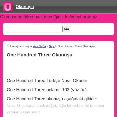
Okunuşu
Okunuşunu öğrenmek istediğiniz kelimeyi aratınız.
Bulunduğunuz sayfa:
Ana Sayfa
>
Sayı
> One Hundred Three Okunuşu<
One Hundred Three Okunuşu
One Hundred Three Türkçe Nasıl Okunur
One Hundred Three anlamı: 103 (yüz üç)
One Hundred Three okunuşu aşağıdaki gibidir:
İpucu: Okunuşunu merak ettiğiniz diğer kelimelere site içi arama
yaparak ulaşabilirsiniz.