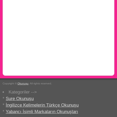
Copyright ©
Okunuşu
. All rights reserved.
Kategoriler -->
*
Sure Okunuşu
*
İngilizce Kelimelerin Türkçe Okunuşu
*
Yabancı İsimli Markaların Okunuşları