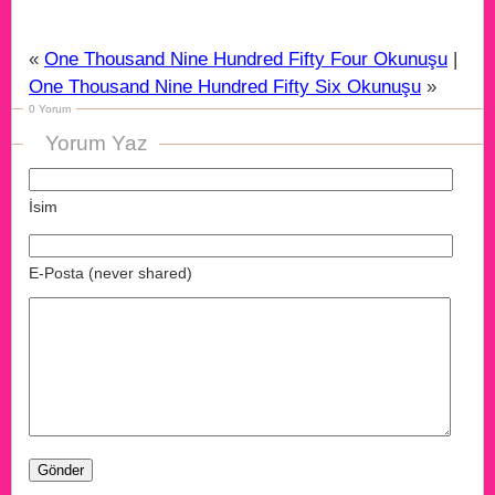
«
One Thousand Nine Hundred Fifty Four Okunuşu
|
One Thousand Nine Hundred Fifty Six Okunuşu
»
0 Yorum
Yorum Yaz
İsim
E-Posta (never shared)