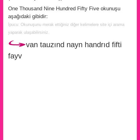
One Thousand Nine Hundred Fifty Five okunuşu
aşağıdaki gibidir:
İpucu: Okunuşunu merak ettiğiniz diğer kelimelere site içi arama
yaparak ulaşabilirsiniz.
van tauzınd nayn handrıd fifti
fayv