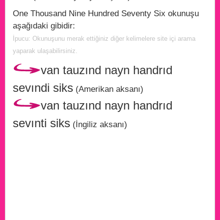
One Thousand Nine Hundred Seventy Six okunuşu
aşağıdaki gibidir:
İpucu: Okunuşunu merak ettiğiniz diğer kelimelere site içi arama
yaparak ulaşabilirsiniz.
van tauzınd nayn handrıd
sevındi siks
(Amerikan aksanı)
van tauzınd nayn handrıd
sevınti siks
(İngiliz aksanı)