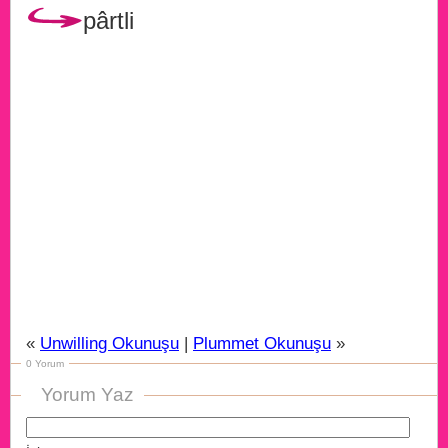
pârtli
«
Unwilling Okunuşu
|
Plummet Okunuşu
»
0 Yorum
Yorum Yaz