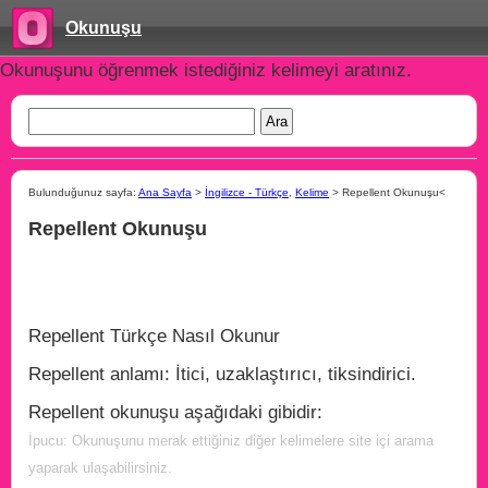
Okunuşu
Okunuşunu öğrenmek istediğiniz kelimeyi aratınız.
Bulunduğunuz sayfa:
Ana Sayfa
>
İngilizce - Türkçe
,
Kelime
> Repellent Okunuşu<
Repellent Okunuşu
Repellent Türkçe Nasıl Okunur
Repellent anlamı: İtici, uzaklaştırıcı, tiksindirici.
Repellent okunuşu aşağıdaki gibidir:
İpucu: Okunuşunu merak ettiğiniz diğer kelimelere site içi arama
yaparak ulaşabilirsiniz.