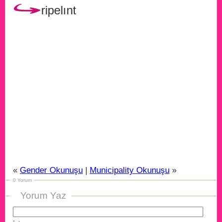
ripelınt
«
Gender Okunuşu
|
Municipality Okunuşu
»
0 Yorum
Yorum Yaz