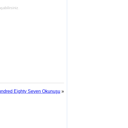
abilirsiniz.
ndred Eighty Seven Okunuşu
»