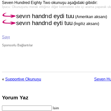
Seven Hundred Eighty Two okunuşu aşağıdaki gibidir:
İpucu: Okunuşunu merak ettiğiniz diğer kelimelere site içi arama yaparak ulaş
sevın handrıd eydi tuu
(Amerikan aksanı)
sevın handrıd eyti tuu
(İngiliz aksanı)
Sayı
Sponsorlu Bağlantılar
«
Supportive Okunuşu
Seven Hu
Yorum Yaz
İsim