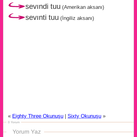
sevındi tuu
(Amerikan aksanı)
sevınti tuu
(İngiliz aksanı)
«
Eighty Three Okunuşu
|
Sixty Okunuşu
»
0 Yorum
Yorum Yaz