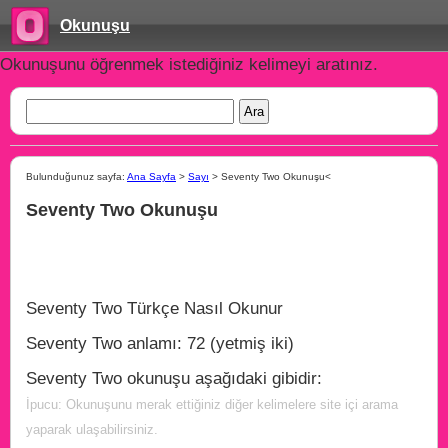
Okunuşu
Okunuşunu öğrenmek istediğiniz kelimeyi aratınız.
Bulunduğunuz sayfa:
Ana Sayfa
>
Sayı
> Seventy Two Okunuşu<
Seventy Two Okunuşu
Seventy Two Türkçe Nasıl Okunur
Seventy Two anlamı: 72 (yetmiş iki)
Seventy Two okunuşu aşağıdaki gibidir:
İpucu: Okunuşunu merak ettiğiniz diğer kelimelere site içi arama
yaparak ulaşabilirsiniz.