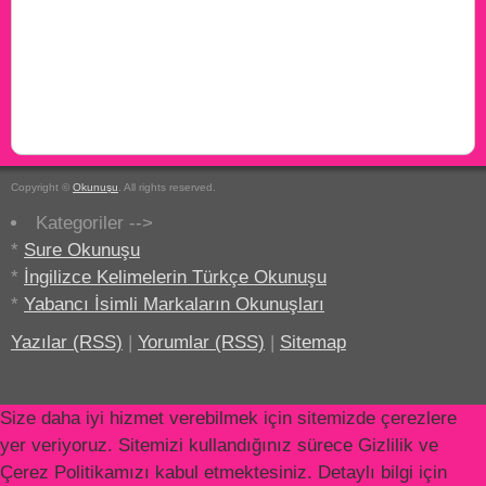
Copyright ©
Okunuşu
. All rights reserved.
Kategoriler -->
*
Sure Okunuşu
*
İngilizce Kelimelerin Türkçe Okunuşu
*
Yabancı İsimli Markaların Okunuşları
Yazılar (RSS)
|
Yorumlar (RSS)
|
Sitemap
Size daha iyi hizmet verebilmek için sitemizde çerezlere
yer veriyoruz. Sitemizi kullandığınız sürece Gizlilik ve
Çerez Politikamızı kabul etmektesiniz. Detaylı bilgi için