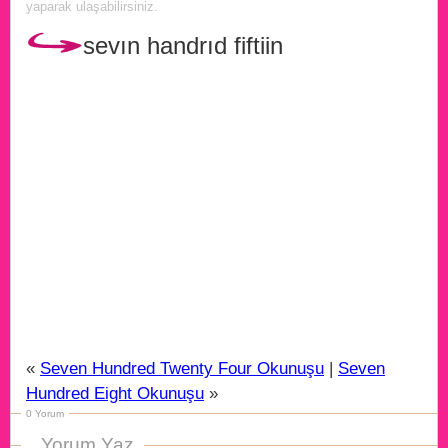
yaparak ulaşabilirsiniz.
sevın handrıd fiftiin
«
Seven Hundred Twenty Four Okunuşu
|
Seven
Hundred Eight Okunuşu
»
0 Yorum
Yorum Yaz