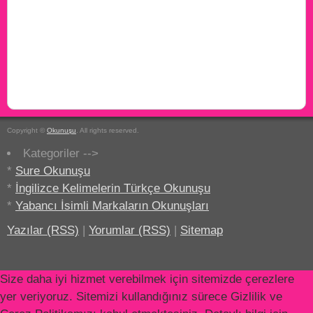
Copyright ©
Okunuşu
. All rights reserved.
Kategoriler -->
*
Sure Okunuşu
*
İngilizce Kelimelerin Türkçe Okunuşu
*
Yabancı İsimli Markaların Okunuşları
Yazılar (RSS)
|
Yorumlar (RSS)
|
Sitemap
Size daha iyi hizmet verebilmek için sitemizde çerezlere
yer veriyoruz. Sitemizi kullandığınız sürece Gizlilik ve