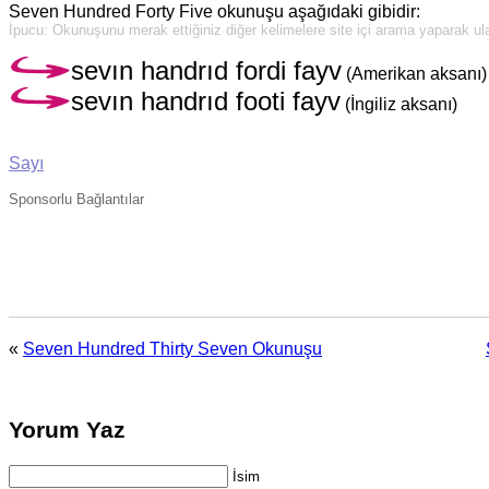
Seven Hundred Forty Five okunuşu aşağıdaki gibidir:
İpucu: Okunuşunu merak ettiğiniz diğer kelimelere site içi arama yaparak ulaş
sevın handrıd fordi fayv
(Amerikan aksanı)
sevın handrıd footi fayv
(İngiliz aksanı)
Sayı
Sponsorlu Bağlantılar
«
Seven Hundred Thirty Seven Okunuşu
Yorum Yaz
İsim