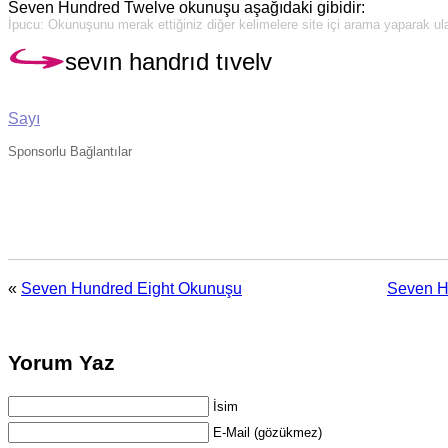
Seven Hundred Twelve okunuşu aşağıdaki gibidir:
İpucu: Okunuşunu merak ettiğiniz diğer kelimelere site içi arama yaparak ulaş
sevın handrıd tıvelv
Sayı
Sponsorlu Bağlantılar
«
Seven Hundred Eight Okunuşu
Seven H
Yorum Yaz
İsim
E-Mail (gözükmez)