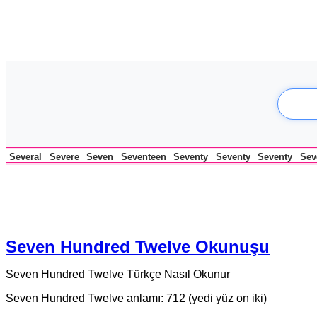
Several
Severe
Seven
Seventeen
Seventy
Seventy
Seventy
Sev
Seven Hundred Twelve Okunuşu
Seven Hundred Twelve Türkçe Nasıl Okunur
Seven Hundred Twelve anlamı: 712 (yedi yüz on iki)