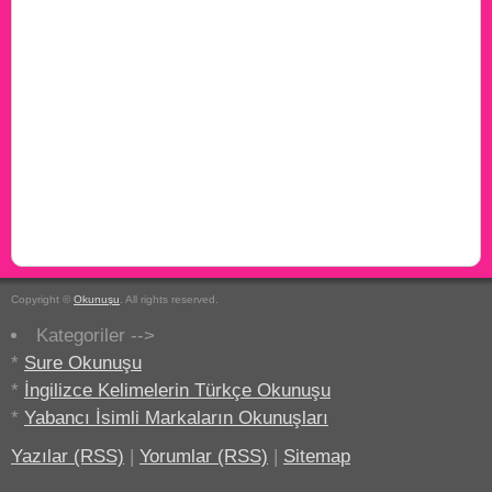
Copyright ©
Okunuşu
. All rights reserved.
Kategoriler -->
*
Sure Okunuşu
*
İngilizce Kelimelerin Türkçe Okunuşu
*
Yabancı İsimli Markaların Okunuşları
Yazılar (RSS)
|
Yorumlar (RSS)
|
Sitemap