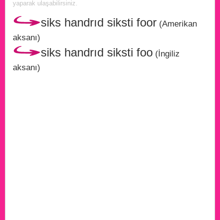
yaparak ulaşabilirsiniz.
siks handrıd siksti foor
(Amerikan
aksanı)
siks handrıd siksti foo
(İngiliz
aksanı)