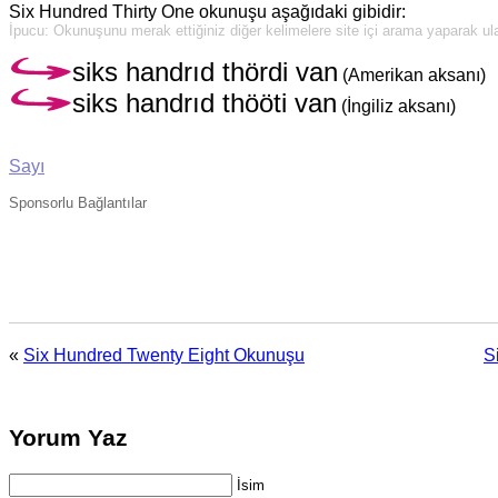
Six Hundred Thirty One okunuşu aşağıdaki gibidir:
İpucu: Okunuşunu merak ettiğiniz diğer kelimelere site içi arama yaparak ulaş
siks handrıd thördi van
(Amerikan aksanı)
siks handrıd thööti van
(İngiliz aksanı)
Sayı
Sponsorlu Bağlantılar
«
Six Hundred Twenty Eight Okunuşu
S
Yorum Yaz
İsim