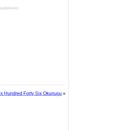
abilirsiniz.
ix Hundred Forty Six Okunuşu
»