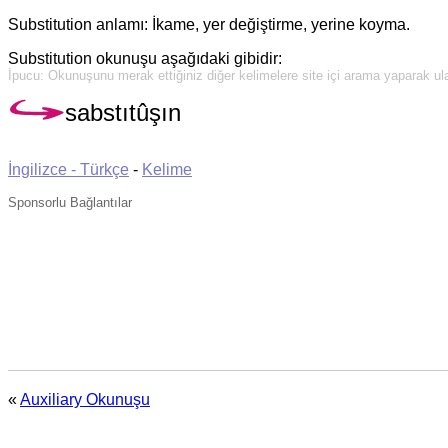
Substitution anlamı: İkame, yer değiştirme, yerine koyma.
Substitution okunuşu aşağıdaki gibidir:
İpucu: Okunuşunu merak ettiğiniz diğer kelimelere site içi arama yaparak ulaş
sabstıtûşın
İngilizce - Türkçe
-
Kelime
Sponsorlu Bağlantılar
«
Auxiliary Okunuşu