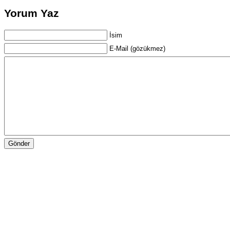
Yorum Yaz
İsim
E-Mail (gözükmez)