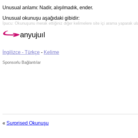
Unusual anlamı: Nadir, alışılmadık, ender.
Unusual okunuşu aşağıdaki gibidir:
İpucu: Okunuşunu merak ettiğiniz diğer kelimelere site içi arama yaparak ulaş
anyujuıl
İngilizce - Türkçe
-
Kelime
Sponsorlu Bağlantılar
«
Surprised Okunuşu