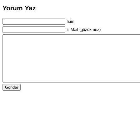
Yorum Yaz
İsim
E-Mail (gözükmez)