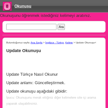
Okunuşu
Okunuşunu öğrenmek istediğiniz kelimeyi aratınız.
Bulunduğunuz sayfa:
Ana Sayfa
>
İngilizce - Türkçe
,
Kelime
> Update Okunuşu<
Update Okunuşu
Update Türkçe Nasıl Okunur
Update anlamı: Güncelleştirmek.
Update okunuşu aşağıdaki gibidir:
İpucu: Okunuşunu merak ettiğiniz diğer kelimelere site içi arama
yaparak ulaşabilirsiniz.