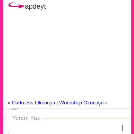
apdeyt
«
Darkness Okunuşu
|
Workshop Okunuşu
»
0 Yorum
Yorum Yaz