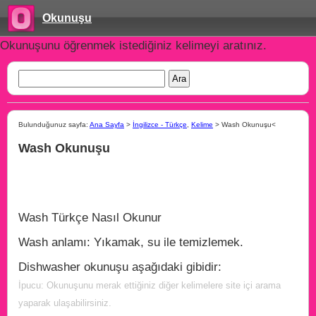
Okunuşu
Okunuşunu öğrenmek istediğiniz kelimeyi aratınız.
Bulunduğunuz sayfa:
Ana Sayfa
>
İngilizce - Türkçe
,
Kelime
> Wash Okunuşu<
Wash Okunuşu
Wash Türkçe Nasıl Okunur
Wash anlamı: Yıkamak, su ile temizlemek.
Dishwasher okunuşu aşağıdaki gibidir:
İpucu: Okunuşunu merak ettiğiniz diğer kelimelere site içi arama
yaparak ulaşabilirsiniz.