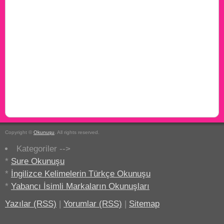
Copyright ©
Okunuşu
. All rights reserved.
Kategoriler -->
*
Sure Okunuşu
*
İngilizce Kelimelerin Türkçe Okunuşu
*
Yabancı İsimli Markaların Okunuşları
Yazılar (RSS)
|
Yorumlar (RSS)
|
Sitemap