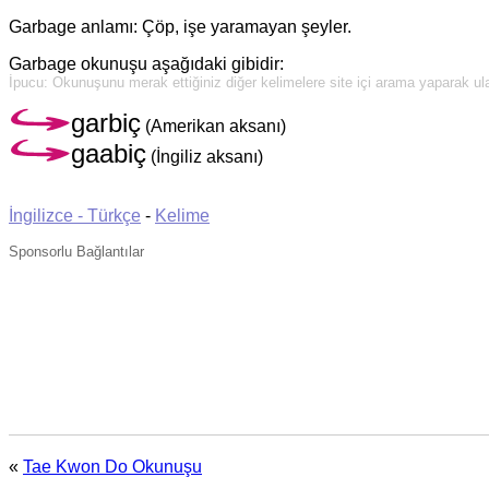
Garbage anlamı: Çöp, işe yaramayan şeyler.
Garbage okunuşu aşağıdaki gibidir:
İpucu: Okunuşunu merak ettiğiniz diğer kelimelere site içi arama yaparak ulaş
garbiç
(Amerikan aksanı)
gaabiç
(İngiliz aksanı)
İngilizce - Türkçe
-
Kelime
Sponsorlu Bağlantılar
«
Tae Kwon Do Okunuşu