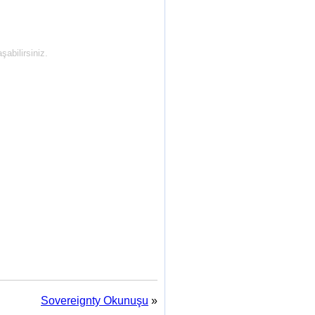
abilirsiniz.
Sovereignty Okunuşu
»