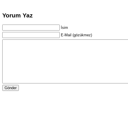
Yorum Yaz
İsim
E-Mail (gözükmez)