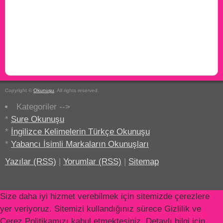
Copyright ©
Okunuşu
. All rights reserved.
Kategoriler -->
*
Sure Okunuşu
*
İngilizce Kelimelerin Türkçe Okunuşu
*
Yabancı İsimli Markaların Okunuşları
Yazılar (RSS)
|
Yorumlar (RSS)
|
Sitemap
Size daha iyi hizmet verebilmek için sitemizde çerezlere
yer veriyoruz. Sitemizi kullandığınız sürece Gizlilik ve
Çerez Politikamızı kabul etmektesiniz. Detaylı bilgi için