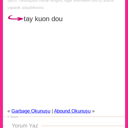
İpucu: Okunuşunu merak ettiğiniz diğer kelimelere site içi arama
yaparak ulaşabilirsiniz.
tay kuon dou
«
Garbage Okunuşu
|
Abound Okunuşu
»
0 Yorum
Yorum Yaz