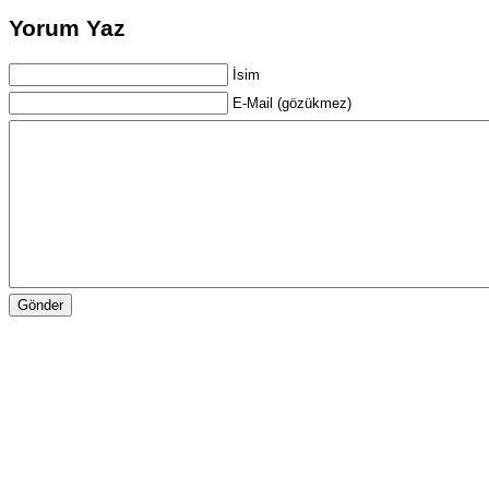
Yorum Yaz
İsim
E-Mail (gözükmez)