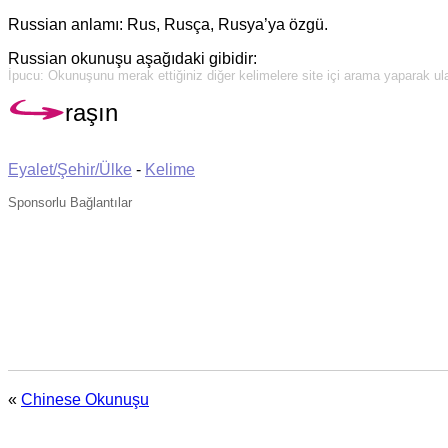
Russian anlamı: Rus, Rusça, Rusya’ya özgü.
Russian okunuşu aşağıdaki gibidir:
İpucu: Okunuşunu merak ettiğiniz diğer kelimelere site içi arama yaparak ulaş
raşın
Eyalet/Şehir/Ülke
-
Kelime
Sponsorlu Bağlantılar
«
Chinese Okunuşu