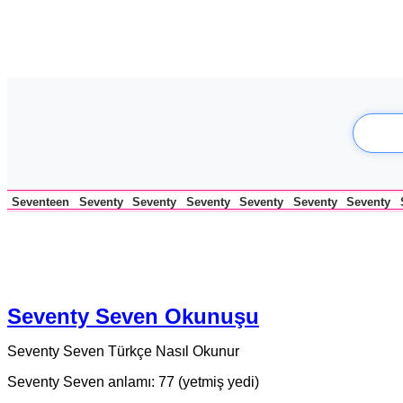
Seventeen
Seventy
Seventy
Seventy
Seventy
Seventy
Seventy
Seventy Seven Okunuşu
Seventy Seven Türkçe Nasıl Okunur
Seventy Seven anlamı: 77 (yetmiş yedi)