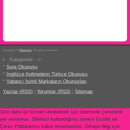
Copyright ©
Okunuşu
. All rights reserved.
Kategoriler -->
*
Sure Okunuşu
*
İngilizce Kelimelerin Türkçe Okunuşu
*
Yabancı İsimli Markaların Okunuşları
Yazılar (RSS)
|
Yorumlar (RSS)
|
Sitemap
Size daha iyi hizmet verebilmek için sitemizde çerezlere
yer veriyoruz. Sitemizi kullandığınız sürece Gizlilik ve
Çerez Politikamızı kabul etmektesiniz. Detaylı bilgi için