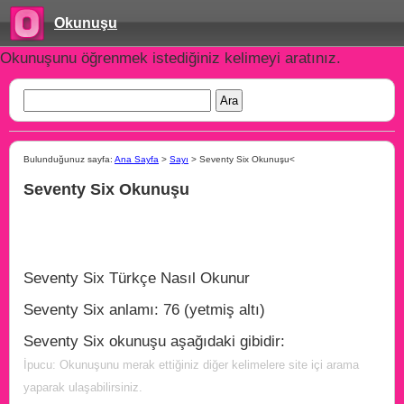
Okunuşu
Okunuşunu öğrenmek istediğiniz kelimeyi aratınız.
Bulunduğunuz sayfa:
Ana Sayfa
>
Sayı
> Seventy Six Okunuşu<
Seventy Six Okunuşu
Seventy Six Türkçe Nasıl Okunur
Seventy Six anlamı: 76 (yetmiş altı)
Seventy Six okunuşu aşağıdaki gibidir:
İpucu: Okunuşunu merak ettiğiniz diğer kelimelere site içi arama
yaparak ulaşabilirsiniz.