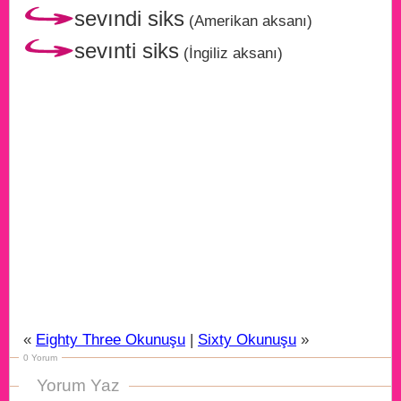
sevındi siks
(Amerikan aksanı)
sevınti siks
(İngiliz aksanı)
«
Eighty Three Okunuşu
|
Sixty Okunuşu
»
0 Yorum
Yorum Yaz